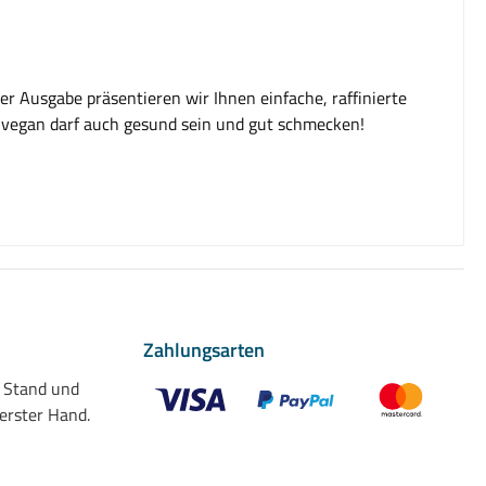
r Ausgabe präsentieren wir Ihnen einfache, raffinierte
n vegan darf auch gesund sein und gut schmecken!
Zahlungsarten
n Stand und
 erster Hand.
Benutzerdefiniertes Bild 1
Benutzerdefiniertes Bild 2
Benutzerdefiniert