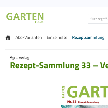
 Hauptinhalt springen
Zur Suche springen
Zur Hauptnavigation springen
Abo-Varianten
Einzelhefte
Rezeptsammlung
Agrarverlag
Rezept-Sammlung 33 – V
Bildergalerie überspringen