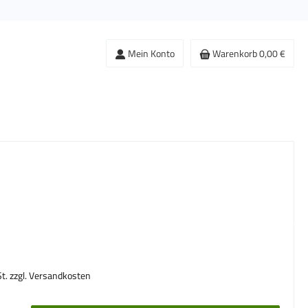
Mein Konto
Warenkorb
0,00 €
s:
St. zzgl. Versandkosten