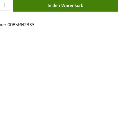
 Gib den gewünschten Wert ein oder benutze die Schaltflächen um die Anzahl 
In den Warenkorb
er:
008SRN2333