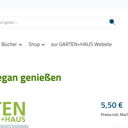
Bücher
Shop
zur GARTEN+HAUS Website
egan genießen
Regulärer Prei
5,50 €
Preise inkl. Mw