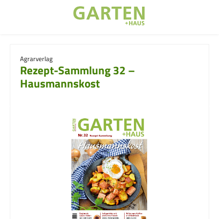
Zum Hauptinhalt springen
Agrarverlag
Rezept-Sammlung 32 –
Hausmannskost
Bildergalerie überspringen