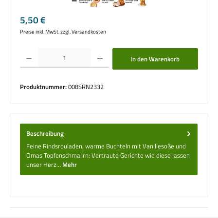
Regulärer Preis:
5,50 €
Preise inkl. MwSt. zzgl. Versandkosten
Produkt Anzahl: Gib den gewünschten Wert ein oder benutze die Schaltflächen um die 
In den Warenkorb
Produktnummer:
008SRN2332
Beschreibung
Feine Rindsrouladen, warme Buchteln mit Vanillesoße und
Omas Topfenschmarrn: Vertraute Gerichte wie diese lassen
unser Herz…
Mehr