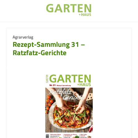
Zum Hauptinhalt springen
Agrarverlag
Rezept-Sammlung 31 –
Ratzfatz-Gerichte
Bildergalerie überspringen