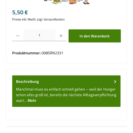
Regulärer Preis:
5,50 €
Preise inkl. MwSt. zzgl. Versandkosten
Produkt Anzahl: Gib den gewünschten Wert ein oder benutze die Schaltflächen um die 
In den Warenkorb
Produktnummer:
008SRN2331
Beschreibung
Manchmal muss es einfach schnell gehen – weil der Hunger
schon allzu groß ist, bereits die nächste Alltagsverpflichtung
wart…
Mehr