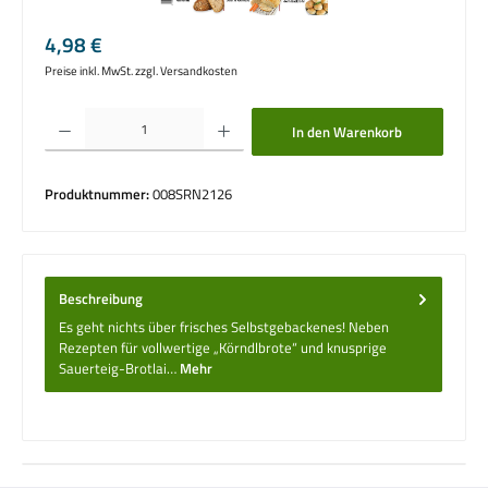
Regulärer Preis:
4,98 €
Preise inkl. MwSt. zzgl. Versandkosten
Produkt Anzahl: Gib den gewünschten Wert ein oder benutze die Schaltflächen um die 
In den Warenkorb
Produktnummer:
008SRN2126
Beschreibung
Es geht nichts über frisches Selbstgebackenes! Neben
Rezepten für vollwertige „Körndl­brote“ und knusprige
Sauerteig-Brotlai…
Mehr