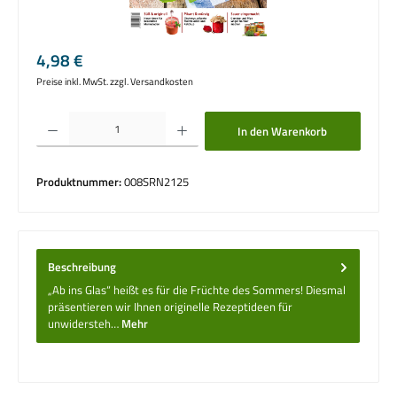
Regulärer Preis:
4,98 €
Preise inkl. MwSt. zzgl. Versandkosten
Produkt Anzahl: Gib den gewünschten Wert ein oder benutze die Schaltflächen um die 
In den Warenkorb
Produktnummer:
008SRN2125
Beschreibung
„Ab ins Glas“ heißt es für die Früchte des ­Sommers! Diesmal
­präsentieren wir Ihnen ­originelle Rezeptideen für
unwidersteh…
Mehr