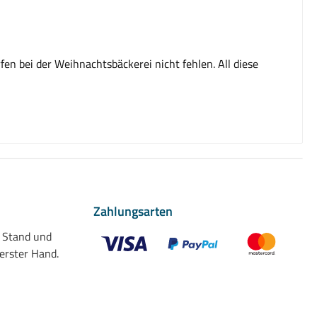
n bei der Weihnachtsbäckerei nicht fehlen. All diese
Zahlungsarten
n Stand und
 erster Hand.
Benutzerdefiniertes Bild 1
Benutzerdefiniertes Bild 2
Benutzerdefiniert