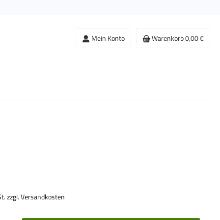
Mein Konto
Warenkorb
0,00 €
s:
St. zzgl. Versandkosten