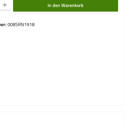
 Gib den gewünschten Wert ein oder benutze die Schaltflächen um die Anzahl 
In den Warenkorb
er:
008SRN1918