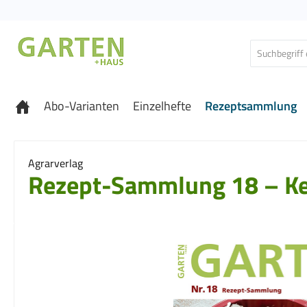
 Hauptinhalt springen
Zur Suche springen
Zur Hauptnavigation springen
Abo-Varianten
Einzelhefte
Rezeptsammlung
Agrarverlag
Rezept-Sammlung 18 – Ke
Bildergalerie überspringen