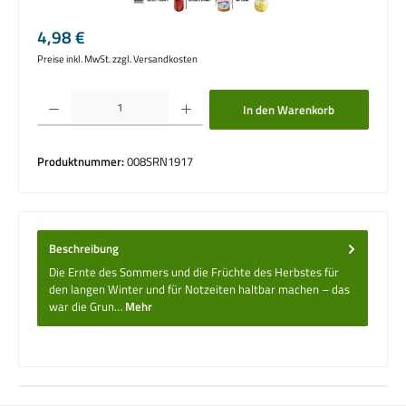
Regulärer Preis:
4,98 €
Preise inkl. MwSt. zzgl. Versandkosten
Produkt Anzahl: Gib den gewünschten Wert ein oder benutze die Schaltflächen um die 
In den Warenkorb
Produktnummer:
008SRN1917
Beschreibung
Die Ernte des Sommers und die Früchte des Herbstes für
den langen Winter und für Notzeiten haltbar machen – das
war die Grun…
Mehr