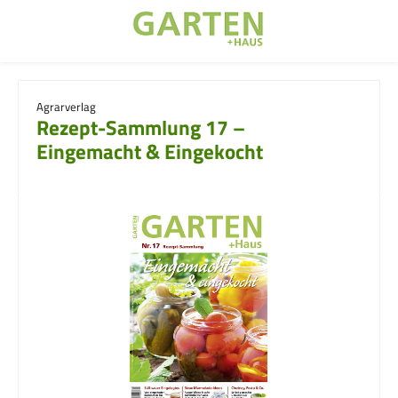
Zum Hauptinhalt springen
Agrarverlag
Rezept-Sammlung 17 –
Eingemacht & Eingekocht
Bildergalerie überspringen