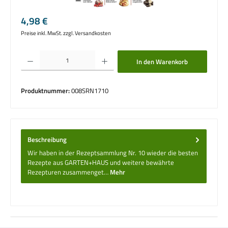
Regulärer Preis:
4,98 €
Preise inkl. MwSt. zzgl. Versandkosten
Produkt Anzahl: Gib den gewünschten Wert ein oder benutze die Schaltflächen um die 
In den Warenkorb
Produktnummer:
008SRN1710
Beschreibung
Wir haben in der Rezeptsammlung Nr. 10 wieder die besten
Rezepte aus GARTEN+HAUS und weitere bewährte
Rezepturen zusammenget…
Mehr