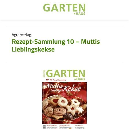
Zum Hauptinhalt springen
Agrarverlag
Rezept-Sammlung 10 – Muttis
Lieblingskekse
Bildergalerie überspringen