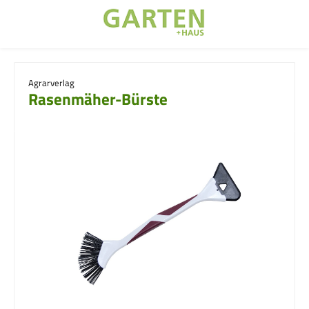
Zum Hauptinhalt springen
Agrarverlag
Rasenmäher-Bürste
Bildergalerie überspringen