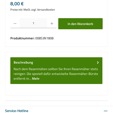
Regulärer Preis:
8,00 €
Preise inkl. MwSt. zzgl. Versandkosten
Produkt Anzahl: Gib den gewünschten Wert ein oder benutze die Schaltflächen um die 
In den Warenkorb
Produktnummer:
008S3N1808
Beschreibung
Nach dem Rasenmähen sollten Sie Ihren Rasenmäher stets
reinigen. Die speziell dafür entwickelte Rasenmäher-Bürste
entfernt m…
Mehr
Service-Hotline