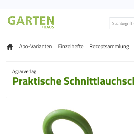
 Hauptinhalt springen
Zur Suche springen
Zur Hauptnavigation springen
Abo-Varianten
Einzelhefte
Rezeptsammlung
Agrarverlag
Praktische Schnittlauchsc
Bildergalerie überspringen