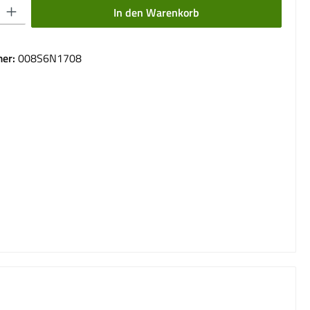
 Gib den gewünschten Wert ein oder benutze die Schaltflächen um die Anzahl 
In den Warenkorb
er:
008S6N1708