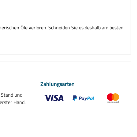
herischen Öle verloren. Schneiden Sie es deshalb am besten
Zahlungsarten
n Stand und
 erster Hand.
Benutzerdefiniertes Bild 1
Benutzerdefiniertes Bild 2
Benutzerdefiniert