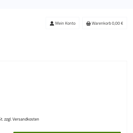
Mein Konto
Warenkorb
0,00 €
s:
St. zzgl. Versandkosten