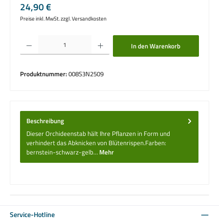
Regulärer Preis:
24,90 €
Preise inkl. MwSt. zzgl. Versandkosten
Produkt Anzahl: Gib den gewünschten Wert ein oder benutze die Schaltflächen um die 
In den Warenkorb
Produktnummer:
008S3N2509
Beschreibung
Dieser Orchideenstab hält Ihre Pflanzen in Form und
verhindert das Abknicken von Blütenrispen.Farben:
bernstein-schwarz-gelb…
Mehr
Service-Hotline