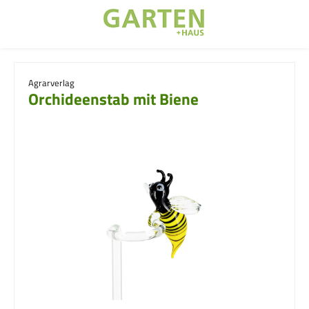
Zum Hauptinhalt springen
Agrarverlag
Orchideenstab mit Biene
Bildergalerie überspringen