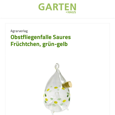
Zum Hauptinhalt springen
Agrarverlag
Obstfliegenfalle Saures
Früchtchen, grün-gelb
Bildergalerie überspringen