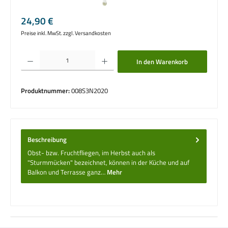
Regulärer Preis:
24,90 €
Preise inkl. MwSt. zzgl. Versandkosten
Produkt Anzahl: Gib den gewünschten Wert ein oder benutze die Schaltflächen um die 
In den Warenkorb
Produktnummer:
008S3N2020
Beschreibung
Obst- bzw. Fruchtfliegen, im Herbst auch als
"Sturmmücken" bezeichnet, können in der Küche und auf
Balkon und Terrasse ganz…
Mehr