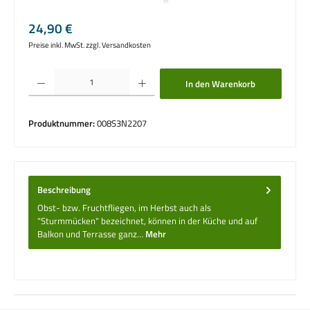
Regulärer Preis:
24,90 €
Preise inkl. MwSt. zzgl. Versandkosten
Produkt Anzahl: Gib den gewünschten Wert ein oder benutze die Schaltflächen um die 
In den Warenkorb
Produktnummer:
008S3N2207
Beschreibung
Obst- bzw. Fruchtfliegen, im Herbst auch als
"Sturmmücken" bezeichnet, können in der Küche und auf
Balkon und Terrasse ganz…
Mehr