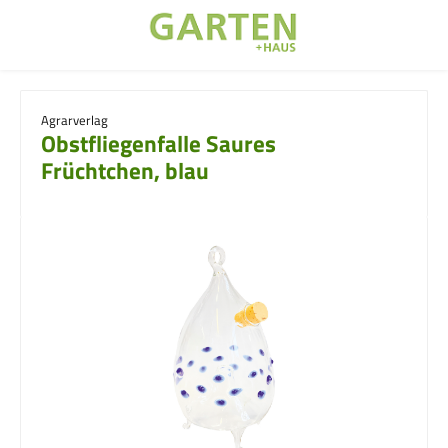
Zum Hauptinhalt springen
Agrarverlag
Obstfliegenfalle Saures
Früchtchen, blau
Bildergalerie überspringen