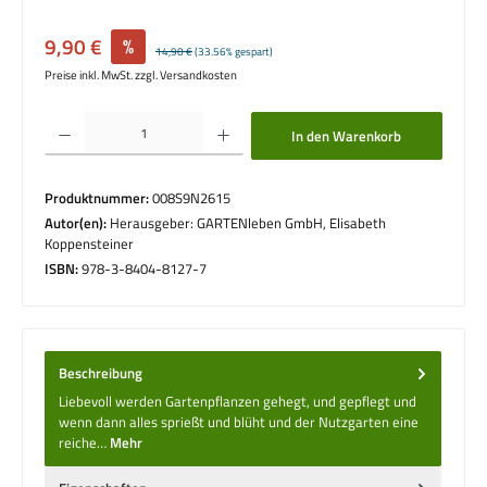
Verkaufspreis:
9,90 €
%
Regulärer Preis:
14,90 €
(33.56% gespart)
Preise inkl. MwSt. zzgl. Versandkosten
Produkt Anzahl: Gib den gewünschten Wert ein oder benutze die Schaltflächen um die 
In den Warenkorb
Produktnummer:
008S9N2615
Autor(en):
Herausgeber: GARTENleben GmbH, Elisabeth
Koppensteiner
ISBN:
978-3-8404-8127-7
Beschreibung
Liebevoll werden Gartenpflanzen gehegt, und gepflegt und
wenn dann alles sprießt und blüht und der Nutzgarten eine
reiche…
Mehr