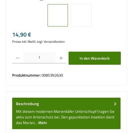
Regulärer Preis:
14,90 €
Preise inkl. MwSt. zzgl. Versandkosten
Produkt Anzahl: Gib den gewünschten Wert ein oder benutze die Schaltflächen um die 
In den Warenkorb
Produktnummer:
008S3N2630
Beschreibung
Mit diesem modernen Marienkäfer Unterschlupf tragen Sie
aktiv zum Artenschutz bei. Den gepunkteten Insekten dient
das Marien…
Mehr