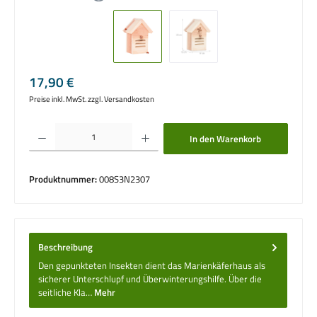
Regulärer Preis:
17,90 €
Preise inkl. MwSt. zzgl. Versandkosten
Produkt Anzahl: Gib den gewünschten Wert ein oder benutze die Schaltflächen um die 
In den Warenkorb
Produktnummer:
008S3N2307
Beschreibung
Den gepunkteten Insekten dient das Marienkäferhaus als
sicherer Unterschlupf und Überwinterungshilfe. Über die
seitliche Kla…
Mehr