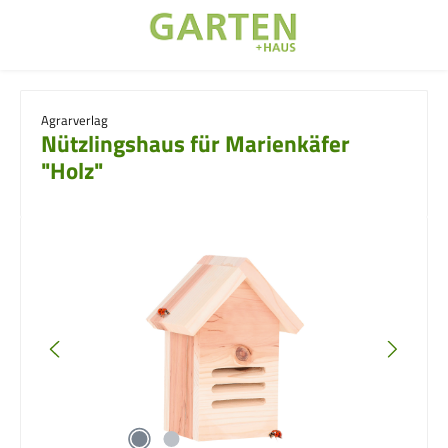
Zum Hauptinhalt springen
Agrarverlag
Nützlingshaus für Marienkäfer
"Holz"
Bildergalerie überspringen