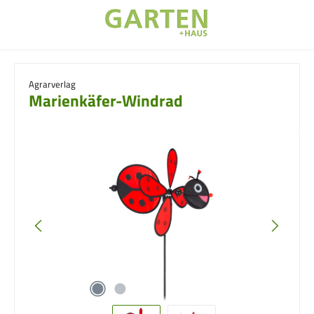
Zum Hauptinhalt springen
Agrarverlag
Marienkäfer-Windrad
Bildergalerie überspringen