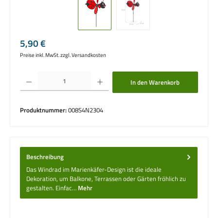
Regulärer Preis:
5,90 €
Preise inkl. MwSt. zzgl. Versandkosten
Produkt Anzahl: Gib den gewünschten Wert ein oder benutze die Schaltflächen um die 
In den Warenkorb
Produktnummer:
008S4N2304
Beschreibung
Das Windrad im Marienkäfer-Design ist die ideale
Dekoration, um Balkone, Terrassen oder Gärten fröhlich zu
gestalten. Einfac…
Mehr