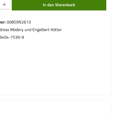
 Gib den gewünschten Wert ein oder benutze die Schaltflächen um die Anzahl 
In den Warenkorb
er:
008S9N2613
dreas Modery und Engelbert Kötter
8404-7539-9