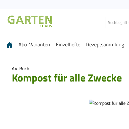
 Hauptinhalt springen
Zur Suche springen
Zur Hauptnavigation springen
Abo-Varianten
Einzelhefte
Rezeptsammlung
AV-Buch
Kompost für alle Zwecke
Bildergalerie überspringen