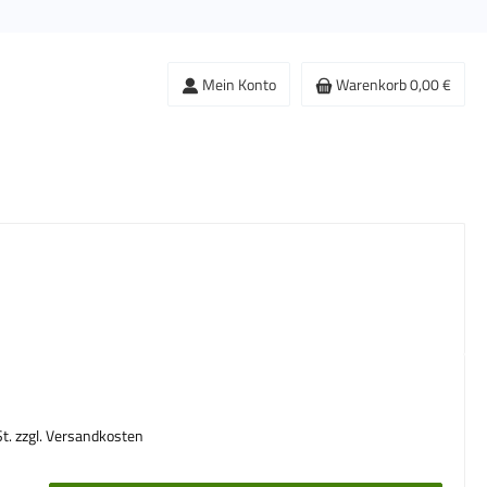
Mein Konto
Warenkorb
0,00 €
s:
St. zzgl. Versandkosten