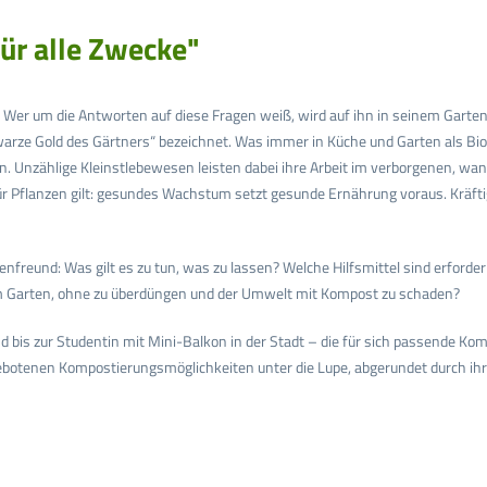
ür alle Zwecke"
 um die Antworten auf diese Fragen weiß, wird auf ihn in seinem Garten ni
warze Gold des Gärtners“ bezeichnet. Was immer in Küche und Garten als Biore
Unzählige Kleinstlebewesen leisten dabei ihre Arbeit im verborgenen, wande
ür Pflanzen gilt: gesundes Wachstum setzt gesunde Ernährung voraus. Kräft
nfreund: Was gilt es zu tun, was zu lassen? Welche Hilfsmittel sind erforde
 Garten, ohne zu überdüngen und der Umwelt mit Kompost zu schaden?
bis zur Studentin mit Mini-Balkon in der Stadt – die für sich passende K
ebotenen Kompostierungsmöglichkeiten unter die Lupe, abgerundet durch ih