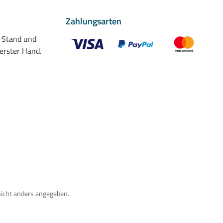
Zahlungsarten
n Stand und
 erster Hand.
Benutzerdefiniertes Bild 1
Benutzerdefiniertes Bild 2
Benutzerdefiniert
nicht anders angegeben.