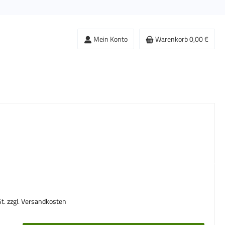
Mein Konto
Warenkorb
0,00 €
s:
St. zzgl. Versandkosten