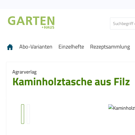
 Hauptinhalt springen
Zur Suche springen
Zur Hauptnavigation springen
Abo-Varianten
Einzelhefte
Rezeptsammlung
Agrarverlag
Kaminholztasche aus Filz
Bildergalerie überspringen