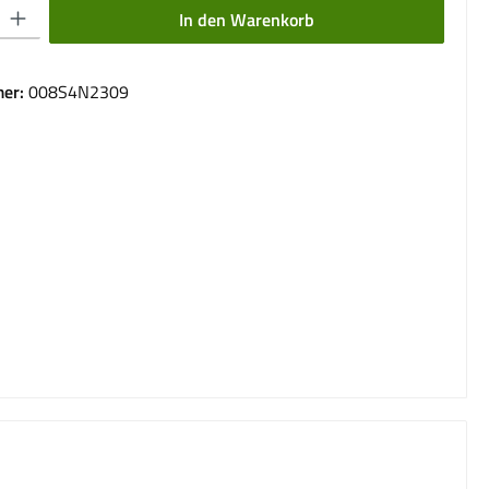
 Gib den gewünschten Wert ein oder benutze die Schaltflächen um die Anzahl 
In den Warenkorb
er:
008S4N2309