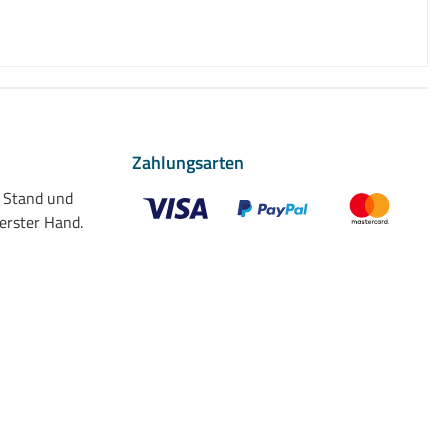
Zahlungsarten
n Stand und
 erster Hand.
Benutzerdefiniertes Bild 1
Benutzerdefiniertes Bild 2
Benutzerdefiniert