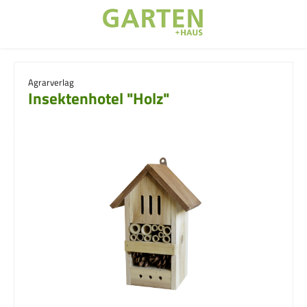
Zum Hauptinhalt springen
Agrarverlag
Insektenhotel "Holz"
Bildergalerie überspringen