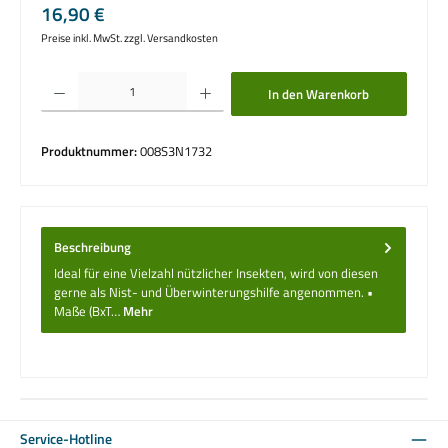
Regulärer Preis:
16,90 €
Preise inkl. MwSt. zzgl. Versandkosten
Produkt Anzahl: Gib den gewünschten Wert ein oder benutze die Schaltflächen um die 
In den Warenkorb
Produktnummer:
008S3N1732
Beschreibung
Ideal für eine Vielzahl nützlicher Insekten, wird von diesen
gerne als Nist- und Überwinterungshilfe angenommen. •
Maße (BxT…
Mehr
Service-Hotline