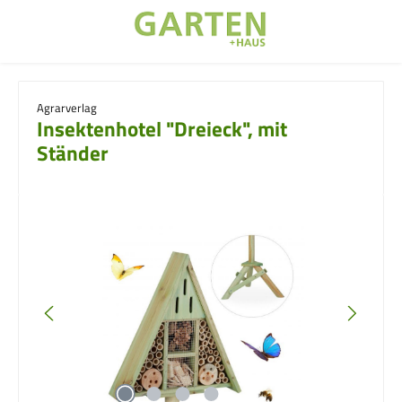
Zum Hauptinhalt springen
Agrarverlag
Insektenhotel "Dreieck", mit
Ständer
Bildergalerie überspringen