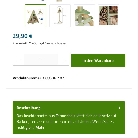
Regulärer Preis:
29,90 €
Preise inkl. MwSt. zzgl. Versandkosten
Produkt Anzahl: Gib den gewünschten Wert ein oder benutze die Schaltflächen um die 
In den Warenkorb
Produktnummer:
008S3N2005
Beschreibung
Das Insektenhotel aus Tannenholz lässt sich dekorativ auf
Balkon, Terrasse oder im Garten aufstellen. Wenn Sie es
richtig pl…
Mehr