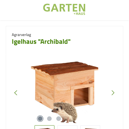
Zum Hauptinhalt springen
Agrarverlag
Igelhaus "Archibald"
Bildergalerie überspringen