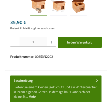
Regulärer Preis:
35,90 €
Preise inkl. MwSt. zzgl. Versandkosten
Produkt Anzahl: Gib den gewünschten Wert ein oder benutze die Schaltflächen um die 
In den Warenkorb
Produktnummer:
008S3N2202
Beschreibung
Bieten Sie einem kleinen Igel Schutz und ein Winterquartier
in Ihrem eigenen Garten! In dem Igelhaus kann sich der
kleine St…
Mehr