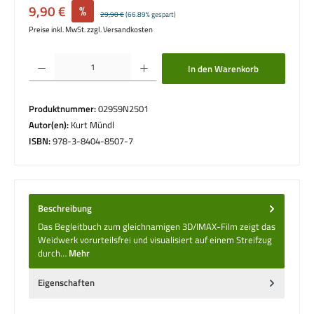
Verkaufspreis:
9,90 €
%
Regulärer Preis:
29,90 €
(66.89% gespart)
Preise inkl. MwSt. zzgl. Versandkosten
Produkt Anzahl: Gib den gewünschten Wert ein oder benutze die Schaltflächen um die 
In den Warenkorb
Produktnummer:
029S9N2501
Autor(en):
Kurt Mündl
ISBN:
978-3-8404-8507-7
Beschreibung
Das Begleitbuch zum gleichnamigen 3D/IMAX-Film zeigt das
Weidwerk vorurteilsfrei und visualisiert auf einem Streifzug
durch…
Mehr
Eigenschaften