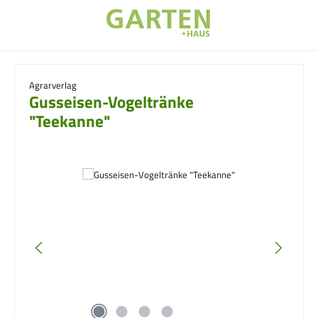
Zum Hauptinhalt springen
Agrarverlag
Gusseisen-Vogeltränke
"Teekanne"
Bildergalerie überspringen