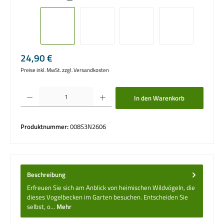
Regulärer Preis:
24,90 €
Preise inkl. MwSt. zzgl. Versandkosten
Produkt Anzahl: Gib den gewünschten Wert ein oder benutze die Schaltflächen um die 
In den Warenkorb
Produktnummer:
008S3N2606
Beschreibung
Erfreuen Sie sich am Anblick von heimischen Wildvögeln, die
dieses Vogelbecken im Garten besuchen. Entscheiden Sie
selbst, o…
Mehr