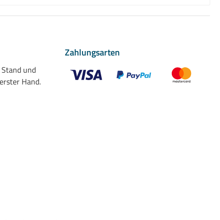
Zahlungsarten
n Stand und
 erster Hand.
Benutzerdefiniertes Bild 1
Benutzerdefiniertes Bild 2
Benutzerdefiniert