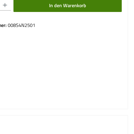
 Gib den gewünschten Wert ein oder benutze die Schaltflächen um die Anzahl 
In den Warenkorb
er:
008S4N2501