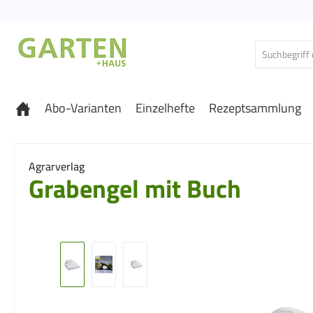
 Hauptinhalt springen
Zur Suche springen
Zur Hauptnavigation springen
Abo-Varianten
Einzelhefte
Rezeptsammlung
Agrarverlag
Grabengel mit Buch
Bildergalerie überspringen