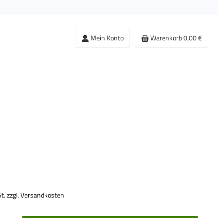
Mein Konto
Warenkorb
0,00 €
s:
St. zzgl. Versandkosten