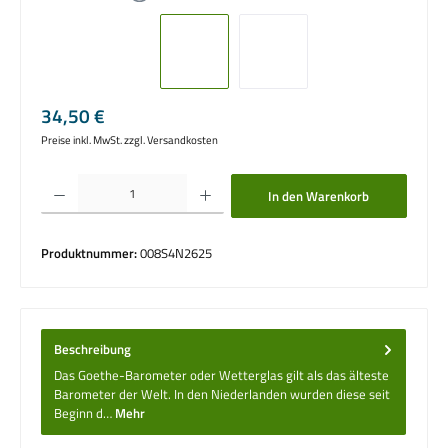
Regulärer Preis:
34,50 €
Preise inkl. MwSt. zzgl. Versandkosten
Produkt Anzahl: Gib den gewünschten Wert ein oder benutze die Schaltflächen um die 
In den Warenkorb
Produktnummer:
008S4N2625
Beschreibung
Das Goethe-Barometer oder Wetterglas gilt als das älteste
Barometer der Welt. In den Niederlanden wurden diese seit
Beginn d…
Mehr