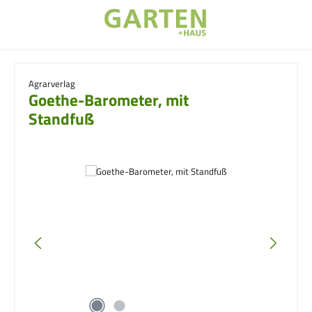
Zum Hauptinhalt springen
Agrarverlag
Goethe-Barometer, mit
Standfuß
Bildergalerie überspringen