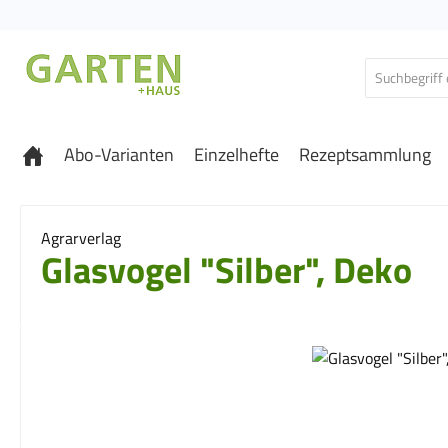
 Hauptinhalt springen
Zur Suche springen
Zur Hauptnavigation springen
Abo-Varianten
Einzelhefte
Rezeptsammlung
Agrarverlag
Glasvogel "Silber", Deko
Bildergalerie überspringen