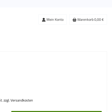
Mein Konto
Warenkorb
0,00 €
s:
St. zzgl. Versandkosten