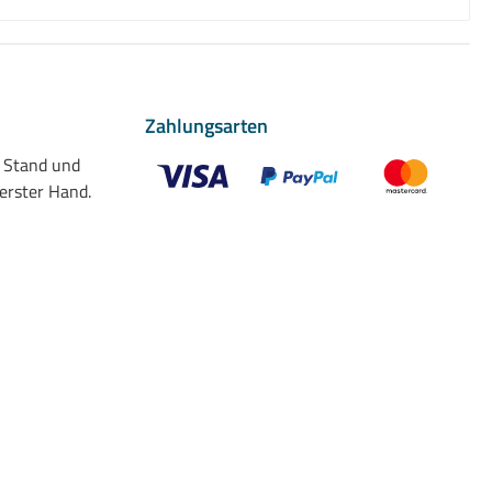
Zahlungsarten
n Stand und
 erster Hand.
Benutzerdefiniertes Bild 1
Benutzerdefiniertes Bild 2
Benutzerdefiniert