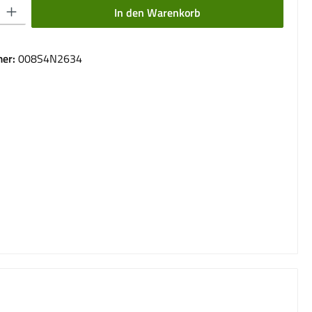
 Gib den gewünschten Wert ein oder benutze die Schaltflächen um die Anzahl 
In den Warenkorb
er:
008S4N2634