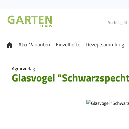
 Hauptinhalt springen
Zur Suche springen
Zur Hauptnavigation springen
Abo-Varianten
Einzelhefte
Rezeptsammlung
Agrarverlag
Glasvogel "Schwarzspech
Bildergalerie überspringen