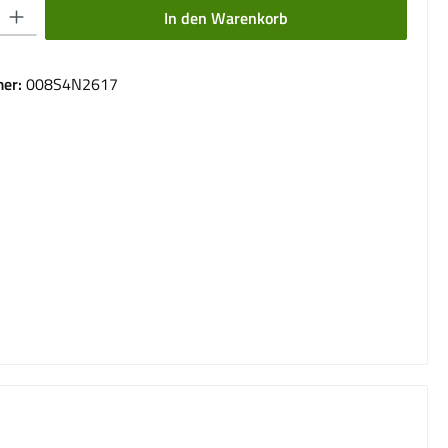
 Gib den gewünschten Wert ein oder benutze die Schaltflächen um die Anzahl 
In den Warenkorb
er:
008S4N2617