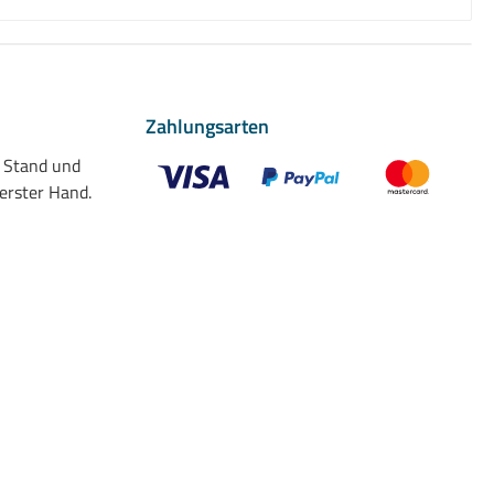
Zahlungsarten
n Stand und
 erster Hand.
Benutzerdefiniertes Bild 1
Benutzerdefiniertes Bild 2
Benutzerdefiniert