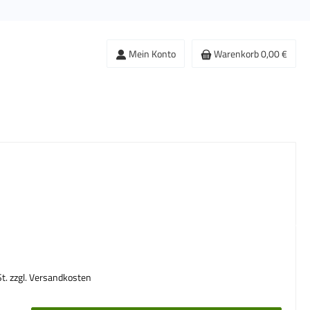
Mein Konto
Warenkorb
0,00 €
s:
St. zzgl. Versandkosten