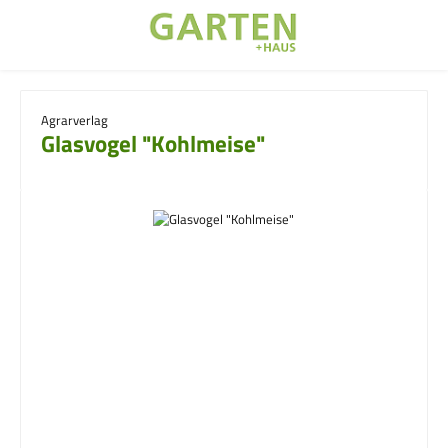
Zum Hauptinhalt springen
Agrarverlag
Glasvogel "Kohlmeise"
Bildergalerie überspringen