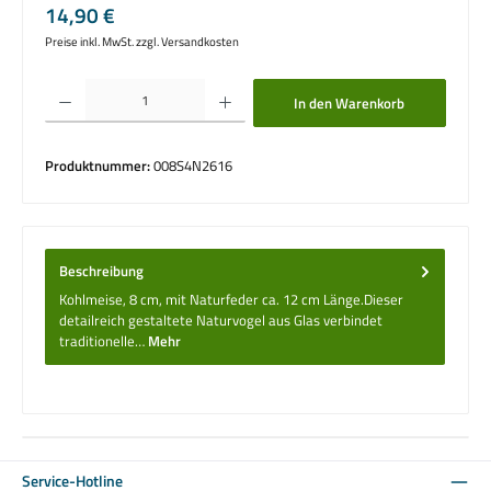
Regulärer Preis:
14,90 €
Preise inkl. MwSt. zzgl. Versandkosten
Produkt Anzahl: Gib den gewünschten Wert ein oder benutze die Schaltflächen um die 
In den Warenkorb
Produktnummer:
008S4N2616
Beschreibung
Kohlmeise, 8 cm, mit Naturfeder ca. 12 cm Länge.Dieser
detailreich gestaltete Naturvogel aus Glas verbindet
traditionelle…
Mehr
Service-Hotline