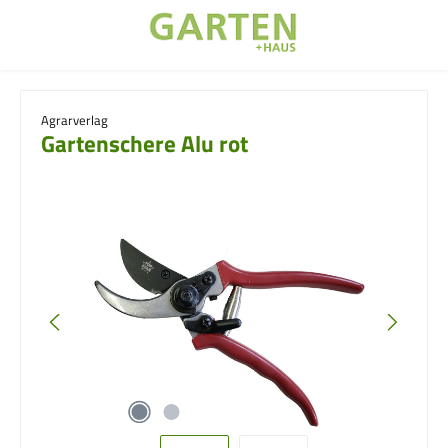
Zum Hauptinhalt springen
Agrarverlag
Gartenschere Alu rot
Bildergalerie überspringen