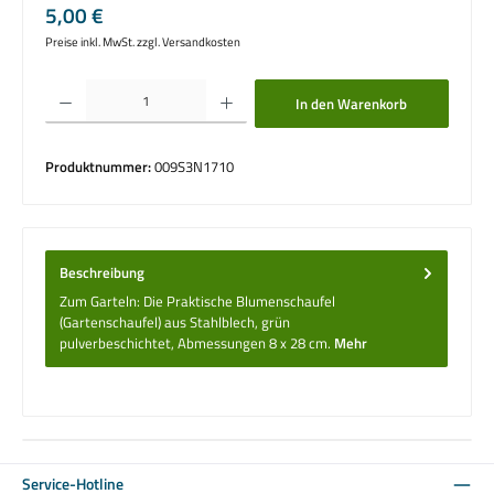
Regulärer Preis:
5,00 €
Preise inkl. MwSt. zzgl. Versandkosten
Produkt Anzahl: Gib den gewünschten Wert ein oder benutze die Schaltflächen um die 
In den Warenkorb
Produktnummer:
009S3N1710
Beschreibung
Zum Garteln: Die Praktische Blumenschaufel
(Gartenschaufel) aus Stahlblech, grün
pulverbeschichtet, Abmessungen 8 x 28 cm.
Mehr
Service-Hotline