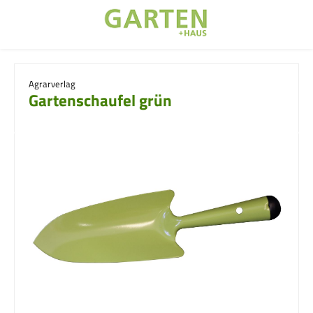
Zum Hauptinhalt springen
Agrarverlag
Gartenschaufel grün
Bildergalerie überspringen