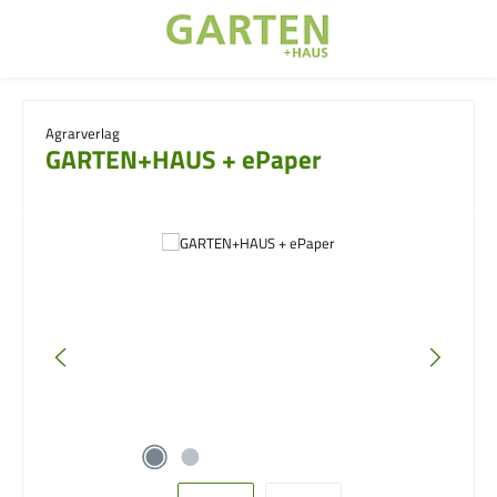
Zum Hauptinhalt springen
Agrarverlag
GARTEN+HAUS + ePaper
Bildergalerie überspringen