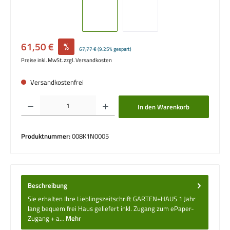
Verkaufspreis:
61,50 €
%
Regulärer Preis:
67,77 €
(9.25% gespart)
Preise inkl. MwSt. zzgl. Versandkosten
Versandkostenfrei
Produkt Anzahl: Gib den gewünschten Wert ein oder benutze die Schaltflächen um die 
In den Warenkorb
Produktnummer:
008K1N0005
Beschreibung
Sie erhalten Ihre Lieblingszeitschrift GARTEN+HAUS 1 Jahr
lang bequem frei Haus geliefert inkl. Zugang zum ePaper-
Zugang + a…
Mehr