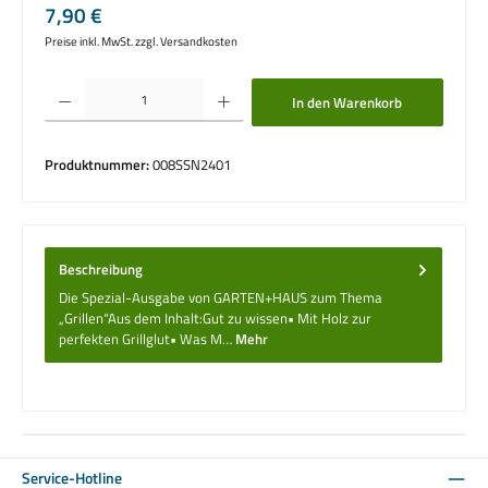
Regulärer Preis:
7,90 €
Preise inkl. MwSt. zzgl. Versandkosten
Produkt Anzahl: Gib den gewünschten Wert ein oder benutze die Schaltflächen um die 
In den Warenkorb
Produktnummer:
008SSN2401
Beschreibung
Die Spezial-Ausgabe von GARTEN+HAUS zum Thema
„Grillen“Aus dem Inhalt:Gut zu wissen• Mit Holz zur
perfekten Grillglut• Was M…
Mehr
Service-Hotline