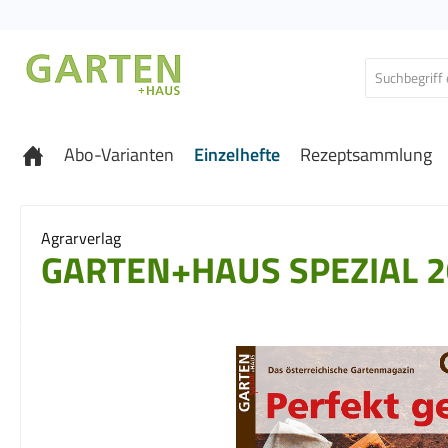
 Hauptinhalt springen
Zur Suche springen
Zur Hauptnavigation springen
Abo-Varianten
Einzelhefte
Rezeptsammlung
Agrarverlag
GARTEN+HAUS SPEZIAL 2
Bildergalerie überspringen