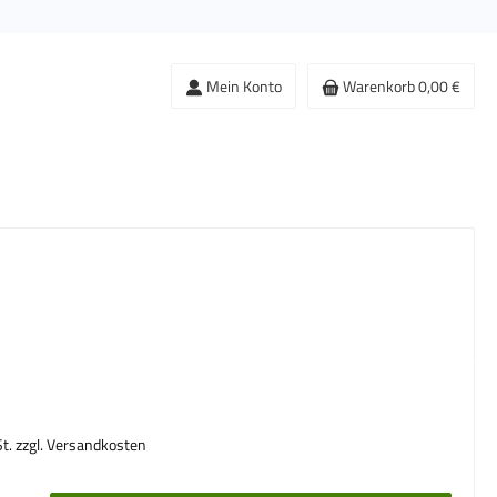
Mein Konto
Warenkorb
0,00 €
s:
St. zzgl. Versandkosten