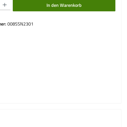
 Gib den gewünschten Wert ein oder benutze die Schaltflächen um die Anzahl 
In den Warenkorb
er:
008SSN2301