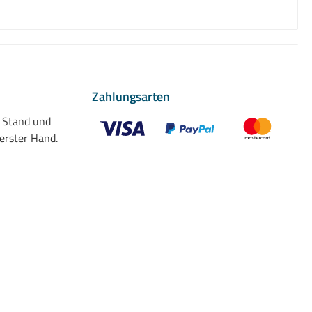
Zahlungsarten
n Stand und
 erster Hand.
Benutzerdefiniertes Bild 1
Benutzerdefiniertes Bild 2
Benutzerdefiniert