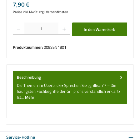
Regulärer Preis:
7,90 €
Preise inkl. MwSt. zzgl. Versandkosten
Produkt Anzahl: Gib den gewünschten Wert ein oder benutze die Schaltflächen um die 
In den Warenkorb
Produktnummer:
008SSN1801
Beschreibung
Die Themen im Überblick:• Sprechen Sie „grillisch“? – Die
häufigsten Fachbegriffe der Grillprofis verständlich erklärt•
Ist…
Mehr
Service-Hotline