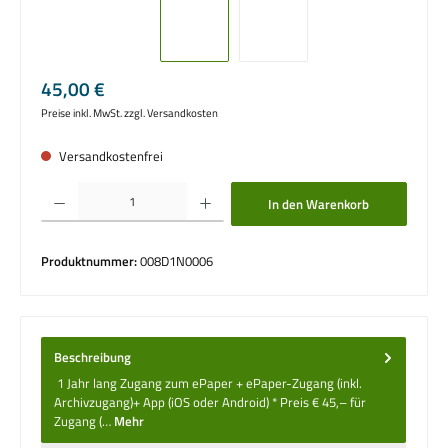
Regulärer Preis:
45,00 €
Preise inkl. MwSt. zzgl. Versandkosten
Versandkostenfrei
Produkt Anzahl: Gib den gewünschten Wert ein oder benutze die Schaltflächen um die 
In den Warenkorb
Produktnummer:
008D1N0006
Beschreibung
1 Jahr lang Zugang zum ePaper + ePaper-Zugang (inkl.
Archivzugang)+ App (iOS oder Android) * Preis € 45,– für
Zugang (…
Mehr