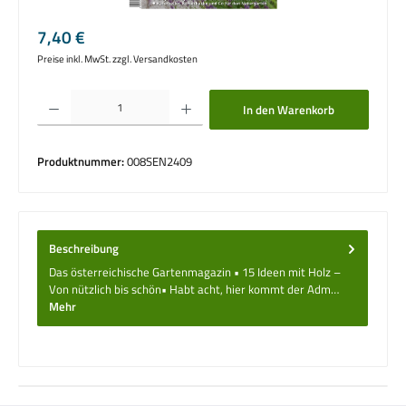
Regulärer Preis:
7,40 €
Preise inkl. MwSt. zzgl. Versandkosten
Produkt Anzahl: Gib den gewünschten Wert ein oder benutze die Schaltflächen um die 
In den Warenkorb
Produktnummer:
008SEN2409
Beschreibung
Das österreichische Gartenmagazin • 15 Ideen mit Holz –
Von nützlich bis schön• Habt acht, hier kommt der Adm…
Mehr