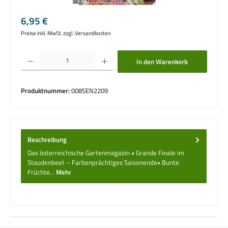
Regulärer Preis:
6,95 €
Preise inkl. MwSt. zzgl. Versandkosten
Produkt Anzahl: Gib den gewünschten Wert ein oder benutze die Schaltflächen um die 
In den Warenkorb
Produktnummer:
008SEN2209
Beschreibung
Das österreichische Gartenmagazin • Grande Finale im
Staudenbeet – Farbenprächtiges Saisonende• Bunte
Früchte…
Mehr