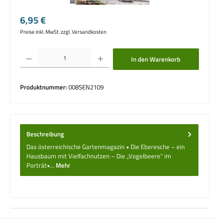
Regulärer Preis:
6,95 €
Preise inkl. MwSt. zzgl. Versandkosten
Produkt Anzahl: Gib den gewünschten Wert ein oder benutze die Schaltflächen um die 
In den Warenkorb
Produktnummer:
008SEN2109
Beschreibung
Das österreichische Gartenmagazin • Die Eberesche – ein
Hausbaum mit Vielfachnutzen – Die „Vogelbeere“ im
Porträt•…
Mehr