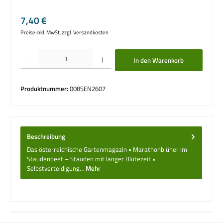
Regulärer Preis:
7,40 €
Preise inkl. MwSt. zzgl. Versandkosten
Produkt Anzahl: Gib den gewünschten Wert ein oder benutze die Schaltflächen um die 
In den Warenkorb
Produktnummer:
008SEN2607
Beschreibung
Das österreichische Gartenmagazin • Marathonblüher im
Staudenbeet – Stauden mit langer Blütezeit •
Selbstverteidigung…
Mehr