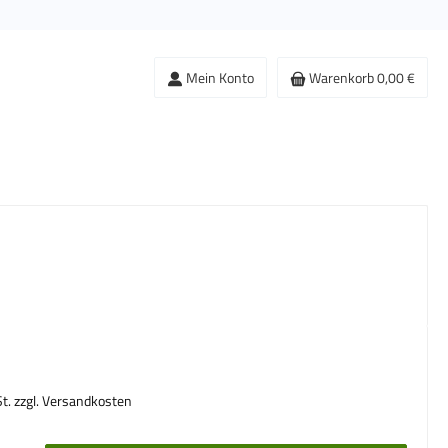
Mein Konto
Warenkorb
0,00 €
s:
St. zzgl. Versandkosten