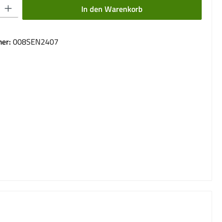
 Gib den gewünschten Wert ein oder benutze die Schaltflächen um die Anzahl 
In den Warenkorb
er:
008SEN2407