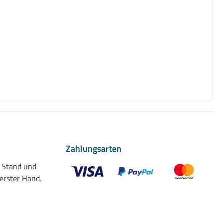
Zahlungsarten
n Stand und
 erster Hand.
Benutzerdefiniertes Bild 1
Benutzerdefiniertes Bild 2
Benutzerdefiniert