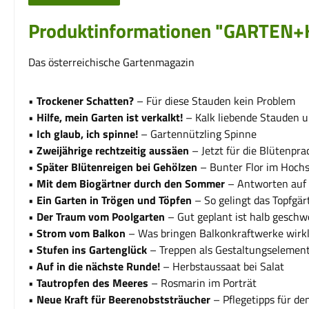
Produktinformationen "GARTEN
Das österreichische Gartenmagazin
•
Trockener Schatten?
– Für diese Stauden kein Problem
•
Hilfe, mein Garten ist verkalkt!
– Kalk liebende Stauden 
•
Ich glaub, ich spinne!
– Gartennützling Spinne
•
Zweijährige rechtzeitig aussäen
– Jetzt für die Blütenpr
•
Später Blütenreigen bei Gehölzen
– Bunter Flor im Hoc
•
Mit dem Biogärtner durch den Sommer
– Antworten auf 
•
Ein Garten in Trögen und Töpfen
– So gelingt das Topfgä
•
Der Traum vom Poolgarten
– Gut geplant ist halb gesc
•
Strom vom Balkon
– Was bringen Balkonkraftwerke wirkl
•
Stufen ins Gartenglück
– Treppen als Gestaltungselemen
•
Auf in die nächste Runde!
– Herbstaussaat bei Salat
•
Tautropfen des Meeres
– Rosmarin im Porträt
•
Neue Kraft für Beerenobststräucher
– Pflegetipps für d