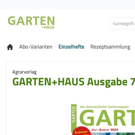
 Hauptinhalt springen
Zur Suche springen
Zur Hauptnavigation springen
Abo-Varianten
Einzelhefte
Rezeptsammlung
Agrarverlag
GARTEN+HAUS Ausgabe 7
Bildergalerie überspringen