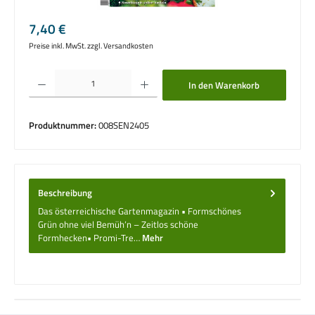
Regulärer Preis:
7,40 €
Preise inkl. MwSt. zzgl. Versandkosten
Produkt Anzahl: Gib den gewünschten Wert ein oder benutze die Schaltflächen um die 
In den Warenkorb
Produktnummer:
008SEN2405
Beschreibung
Das österreichische Gartenmagazin • Formschönes
Grün ohne viel Bemüh’n – Zeitlos schöne
Formhecken• Promi-Tre…
Mehr