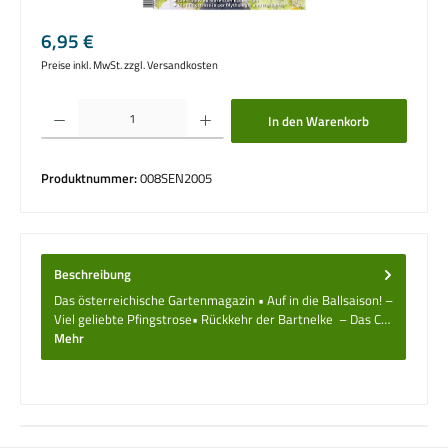
Regulärer Preis:
6,95 €
Preise inkl. MwSt. zzgl. Versandkosten
Produkt Anzahl: Gib den gewünschten Wert ein oder benutze die Schaltflächen um die 
In den Warenkorb
Produktnummer:
008SEN2005
Beschreibung
Das österreichische Gartenmagazin • Auf in die Ballsaison! –
Viel geliebte Pfingstrose• Rückkehr der Bartnelke – Das C…
Mehr