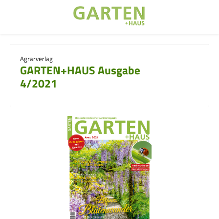
Zum Hauptinhalt springen
Agrarverlag
GARTEN+HAUS Ausgabe
4/2021
Bildergalerie überspringen