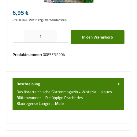
Regulärer Preis:
6,95 €
Preise inkl. MwSt. zzgl. Versandkosten
Produkt Anzahl: Gib den gewünschten Wert ein oder benutze die Schaltflächen um die 
In den Warenkorb
Produktnummer:
008SEN2104
Beschreibung
Das österreichische Gartenmagazin • Wisteria – blaues
Blütenwunder – Die üppige Pracht des
Blauregens• Lungen…
Mehr