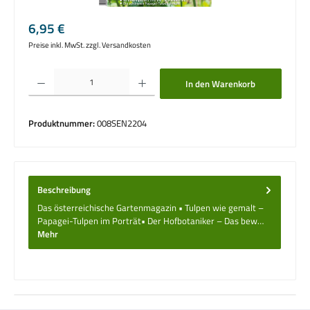
Regulärer Preis:
6,95 €
Preise inkl. MwSt. zzgl. Versandkosten
Produkt Anzahl: Gib den gewünschten Wert ein oder benutze die Schaltflächen um die 
In den Warenkorb
Produktnummer:
008SEN2204
Beschreibung
Das österreichische Gartenmagazin • Tulpen wie gemalt –
Papagei-Tulpen im Porträt• Der Hofbotaniker – Das bew…
Mehr