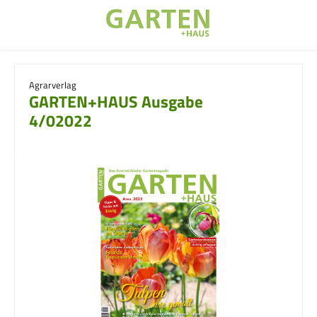
Zum Hauptinhalt springen
Agrarverlag
GARTEN+HAUS Ausgabe
4/02022
Bildergalerie überspringen