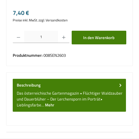
Regulärer Preis:
7,40 €
Preise inkl. MwSt. zzgl. Versandkosten
Produkt Anzahl: Gib den gewünschten Wert ein oder benutze die Schaltflächen um die 
In den Warenkorb
Produktnummer:
008SEN2603
Beschreibung
Das österreichische Gartenmagazin • Flüchtiger Waldzauber
und Dauerblüher – Der Lerchensporn im Porträt•
Lieblingsfarbe…
Mehr