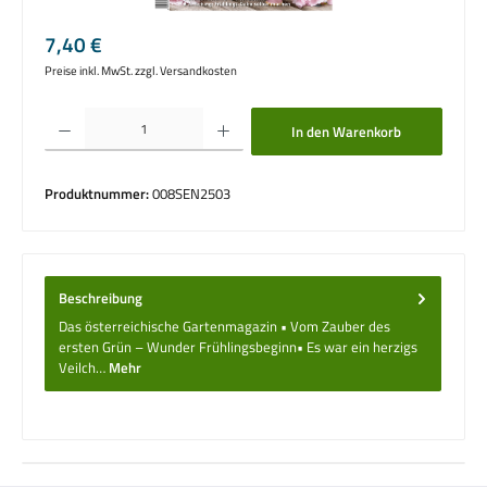
Regulärer Preis:
7,40 €
Preise inkl. MwSt. zzgl. Versandkosten
Produkt Anzahl: Gib den gewünschten Wert ein oder benutze die Schaltflächen um die 
In den Warenkorb
Produktnummer:
008SEN2503
Beschreibung
Das österreichische Gartenmagazin • Vom Zauber des
ersten Grün – Wunder Frühlingsbeginn• Es war ein herzigs
Veilch…
Mehr