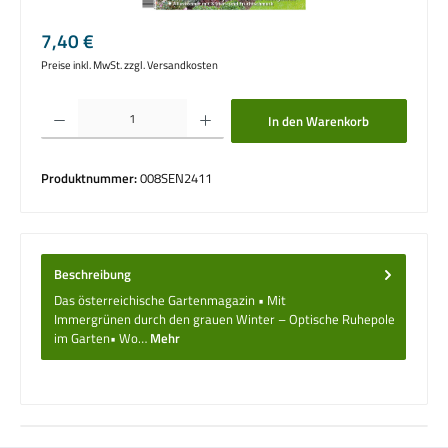
Regulärer Preis:
7,40 €
Preise inkl. MwSt. zzgl. Versandkosten
Produkt Anzahl: Gib den gewünschten Wert ein oder benutze die Schaltflächen um die 
In den Warenkorb
Produktnummer:
008SEN2411
Beschreibung
Das österreichische Gartenmagazin • Mit
Immergrünen durch den grauen Winter – Optische Ruhepole
im Garten• Wo…
Mehr