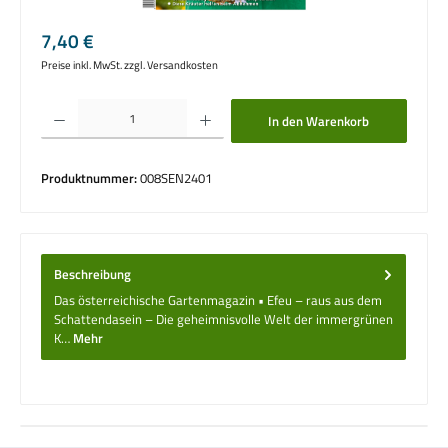
Regulärer Preis:
7,40 €
Preise inkl. MwSt. zzgl. Versandkosten
Produkt Anzahl: Gib den gewünschten Wert ein oder benutze die Schaltflächen um die 
In den Warenkorb
Produktnummer:
008SEN2401
Beschreibung
Das österreichische Gartenmagazin • Efeu – raus aus dem
Schattendasein – Die geheimnisvolle Welt der immergrünen
K…
Mehr