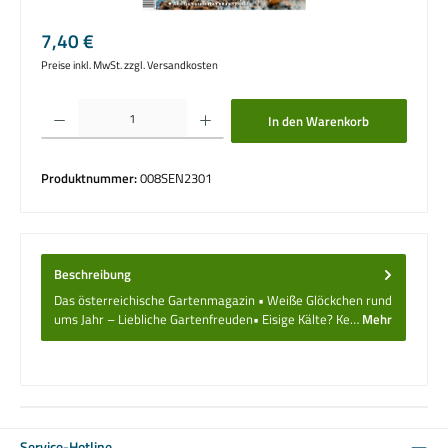
Regulärer Preis:
7,40 €
Preise inkl. MwSt. zzgl. Versandkosten
Produkt Anzahl: Gib den gewünschten Wert ein oder benutze die Schaltflächen um die 
In den Warenkorb
Produktnummer:
008SEN2301
Beschreibung
Das österreichische Gartenmagazin • Weiße Glöckchen rund
ums Jahr – Liebliche Gartenfreuden• Eisige Kälte? Ke…
Mehr
Service-Hotline